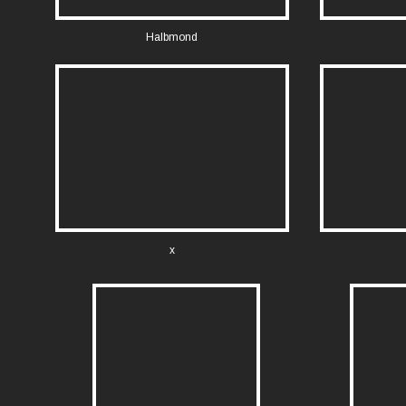
Halbmond
x